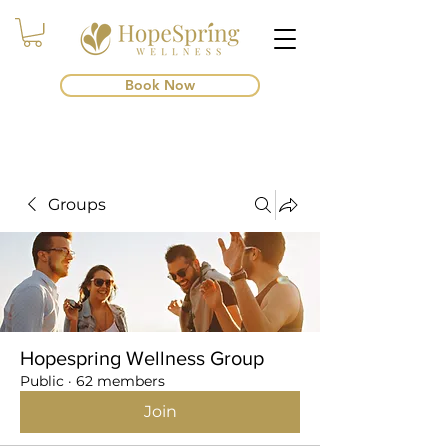
Book Now
Groups
Hopespring Wellness Group
Public
·
62 members
Join