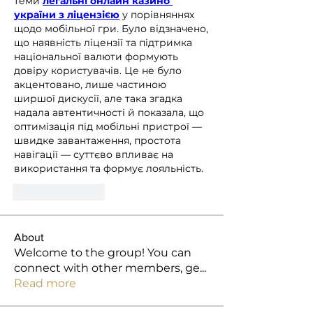
теми 
легальні онлайн казино 
україни з ліцензією
 у порівняннях 
щодо мобільної гри. Було відзначено, 
що наявність ліцензії та підтримка 
національної валюти формують 
довіру користувачів. Це не було 
акцентовано, лише частиною 
ширшої дискусії, але така згадка 
надала автентичності й показала, що 
оптимізація під мобільні пристрої — 
швидке завантаження, простота 
навігації — суттєво впливає на 
використання та формує лояльність.
Like
Reply
About
Welcome to the group! You can
connect with other members, ge
...
Read more