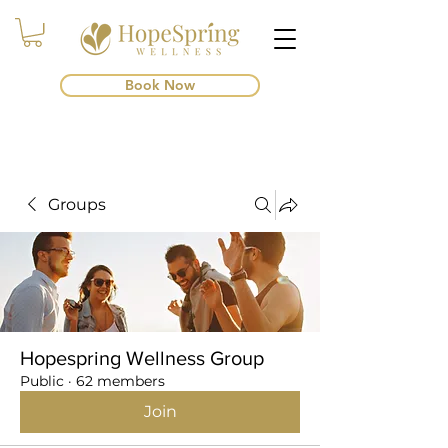
Book Now
Groups
Hopespring Wellness Group
Public
·
62 members
Join