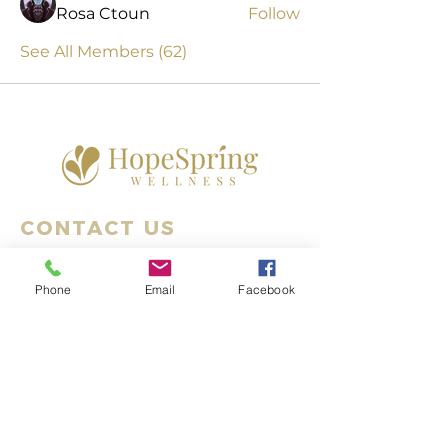
Rosa Ctoun
Follow
See All Members (62)
CONTACT US
Hopespring Wellness
Phone
Email
Facebook
ADDRESS
13401 Bel-Red Rd. Suite A-12
Bellevue, WA 98005
PHO
NE
:
425-392-8881
FAX
: