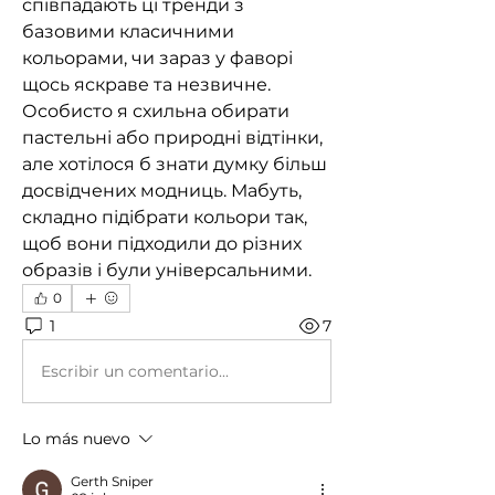
співпадають ці тренди з 
базовими класичними 
кольорами, чи зараз у фаворі 
щось яскраве та незвичне. 
Особисто я схильна обирати 
пастельні або природні відтінки, 
але хотілося б знати думку більш 
досвідчених модниць. Мабуть, 
складно підібрати кольори так, 
щоб вони підходили до різних 
образів і були універсальними.
0
1
7
Escribir un comentario...
Lo más nuevo
Gerth Sniper