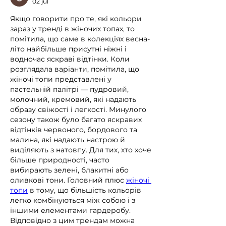
02 jul
Якщо говорити про те, які кольори 
зараз у тренді в жіночих топах, то 
помітила, що саме в колекціях весна-
літо найбільше присутні ніжні і 
водночас яскраві відтінки. Коли 
розглядала варіанти, помітила, що 
жіночі топи представлені у 
пастельній палітрі — пудровий, 
молочний, кремовий, які надають 
образу свіжості і легкості. Минулого 
сезону також було багато яскравих 
відтінків червоного, бордового та 
малина, які надають настрою й 
виділяють з натовпу. Для тих, хто хоче 
більше природності, часто 
вибирають зелені, блакитні або 
оливкові тони. Головний плюс 
жіночі 
топи
 в тому, що більшість кольорів 
легко комбінуються між собою і з 
іншими елементами гардеробу. 
Відповідно з цим трендам можна 