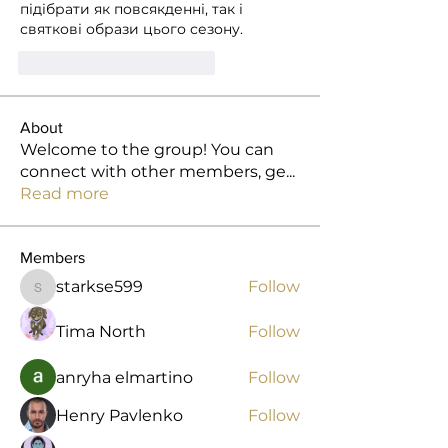
підібрати як повсякденні, так і 
святкові образи цього сезону.
Me gusta
Reaccionar
About
Welcome to the group! You can
connect with other members, ge
...
Read more
Members
starkse599
Follow
starkse599
Tima North
Follow
anryha elmartino
Follow
Henry Pavlenko
Follow