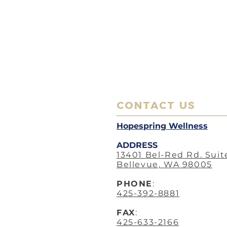
CONTACT US
Hopespring Wellness
ADDRESS
13401 Bel-Red Rd. Suit
Bellevue, WA 98005
PHO
NE
:
425-392-8881
FAX
:
425-633-2166