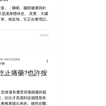
垃圾」：睡眠、腦部健康與針
只是讓身體休息。 其實，大腦
下來。相反地，它正在整理記
還會進行一項很重要的工作：
。 所以，睡眠不只是讓人隔
腦部健康、記憶力及健康老化
的「清潔系統」？ 我們的大腦
」的運作機制，英文叫做
m。 簡單來說，它有點像大腦的清潔
著腦部血管周圍流動，和腦細
 O.M. (NCCAOM)
 分鐘
助帶走大腦在日常活動中產生
套系統在睡眠期間，尤其是深
吃止痛藥?也許按
率。 有一項動物研究發現，
空間會變大，讓腦內液體更容
澱粉蛋白的清除。 人體研究也
.." 您身邊有遭受背痛困擾的親
波腦波、腦部血流和腦脊髓液
劇，往往才意識到這個隱形疾
究讓我們更了解，為什麼良好
是漸漸累積出來的。雖然在醫
澱粉蛋白和 Tau 蛋白是什