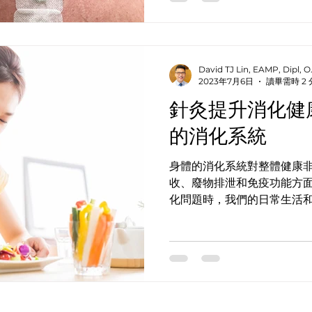
David TJ Lin, EAMP, Dipl,
2023年7月6日
讀畢需時 2
針灸提升消化健
的消化系統
身體的消化系統對整體健康
收、廢物排泄和免疫功能方
化問題時，我們的日常生活
隨著人們不斷地積極尋求自
無疑是一種最有效果的治療
醫學，為培養腸道健康和促進..