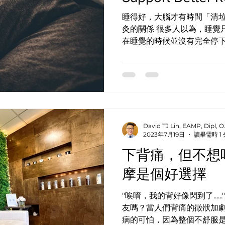
睡得好，大腦才有時間「清
灸的關係 很多人以為，睡覺
在睡覺的時候並沒有完全停
憶、調節情緒、降低壓力，
幫助清除白天累積的代謝廢物
天比較有精神，也和長期的
有很大的關係。 什麼是大腦
裡有一套叫做「類淋巴系統
glymphatic syste
和排水系統。 腦脊髓液會沿
David TJ Lin, EAMP, Dipl,
2023年7月19日
讀畢需時 1
胞之間的液體進行交換，協
的代謝廢物。 研究發現，這
下背痛，但不想
層睡眠時，可能運作得更有效
摩是個好選擇
老鼠睡覺時，腦細胞之間的
易流動，同時也增加了 β-類
"唉唷，我的背好像閃到了....
觀察到，在深層睡眠時，慢
友嗎？當人們背痛的徵狀加
的流動會互相配合。 這些研
病的可怕，因為整個不舒服
的睡眠對大腦這麼重要。 β-類