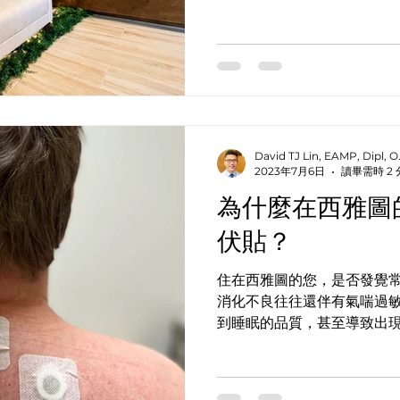
學上算是一種疾病，但多數
麼？ β-類澱
肉出了問題，太緊繃或痙攣，讓
David TJ Lin, EAMP, Dipl,
2023年7月6日
讀畢需時 2
為什麼在西雅圖
伏貼？
住在西雅圖的您，是否發覺
消化不良往往還伴有氣喘過
到睡眠的品質，甚至導致出
如不孕症及自體免疫的可能
體的不適和保持健康甚至來改善