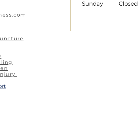
Sunday Closed
ness.com
puncture
y
ling
ren
injury
ort