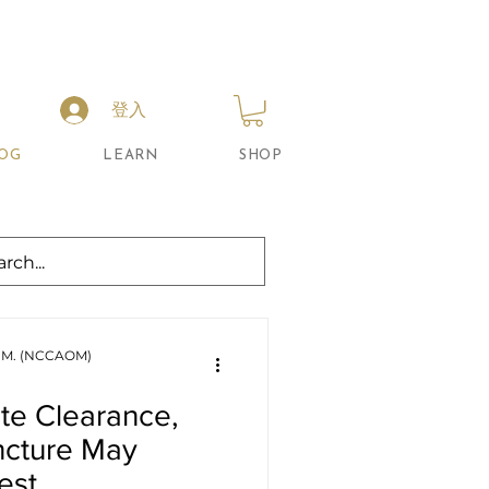
登入
OG
LEARN
SHOP
 O.M. (NCCAOM)
te Clearance,
cture May
est