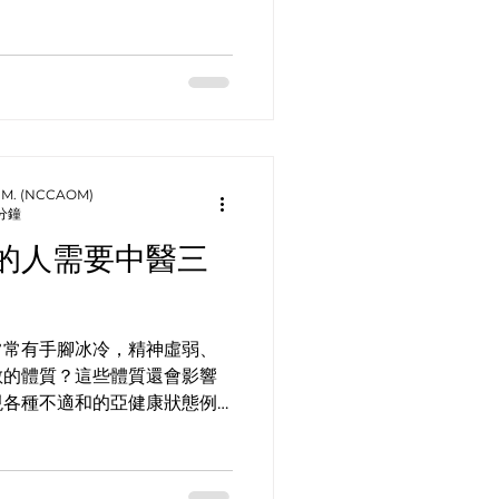
背痛的初始成因是屬於背部肌
身體產生疼痛的徵狀。...
 O.M. (NCCAOM)
 分鐘
的人需要中醫三
常常有手腳冰冷，精神虛弱、
敏的體質？這些體質還會影響
現各種不適和的亞健康狀態例
性。究竟該如何有效地舒緩身
體質呢？...