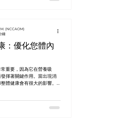
 O.M. (NCCAOM)
 分鐘
康：優化您體內
非常重要，因為它在營養吸
面發揮著關鍵作用。當出現消
和整體健康會有很大的影響。
然療法來維護消化健康，針灸
方法之一。針灸源於中醫傳統
.