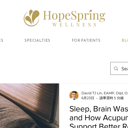
ES
SPECIALTIES
FOR PATIENTS
BL
David TJ Lin, EAMP, Dipl,
6月23日
讀畢需時 5 分鐘
Sleep, Brain Was
and How Acupun
Support Better R